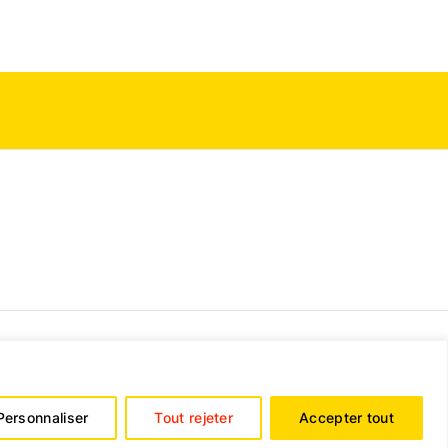
© Copyright Biristore 2026
e de confidentialité
Personnaliser
Tout rejeter
Accepter tout